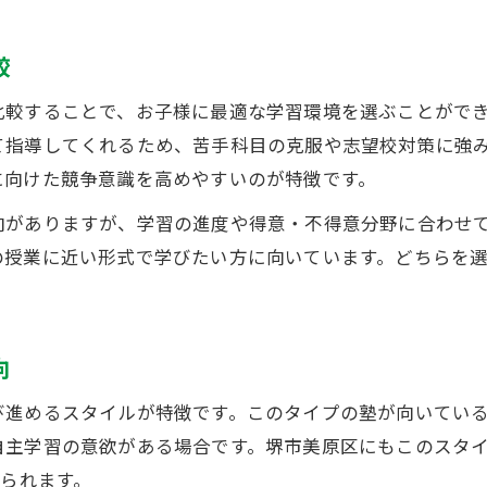
高校生におすすめの塾と公文の活用法
較
塾と公文を組み合わせた学習のメリット
効果と費用を両立させる塾活用法とは
比較することで、お子様に最適な学習環境を選ぶことがで
塾の月謝や費用を抑える選び方の工夫
て指導してくれるため、苦手科目の克服や志望校対策に強
に向けた競争意識を高めやすいのが特徴です。
塾代の平均額と費用対効果を徹底解説
塾の料金体系や追加費用のチェック方法
向がありますが、学習の進度や得意・不得意分野に合わせ
成果を最大化する塾の活用法と工夫
の授業に近い形式で学びたい方に向いています。どちらを
兄弟で通う際の塾費用と活用ポイント
初めての塾選びで後悔しない比較ポイント
向
失敗しにくい塾選びの重要な比較基準
塾の講師やカリキュラムの質を見抜くコツ
び進めるスタイルが特徴です。このタイプの塾が向いてい
体験授業や口コミを活用した塾の比較方法
自主学習の意欲がある場合です。堺市美原区にもこのスタ
見られます。
塾のやばい特徴や避けたいポイント解説