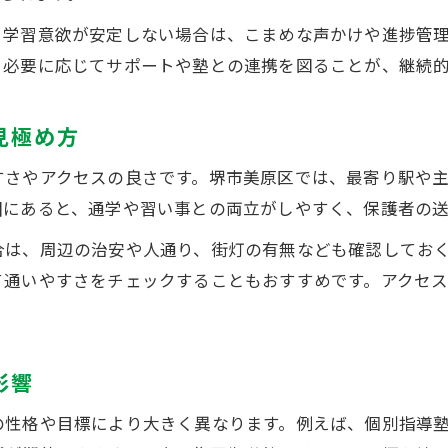
通いやすさと学習環境のバランス活用術
、学習意欲が安定しない場合は、こまめな声かけや進捗管
、必要に応じてサポートや塾との連携を図ることが、継続
塾選びを通じて学力アップを実現する方法
塾の力を最大限に引き出す学習習慣づくり
見極め方
塾選びで子どものやる気を高めるポイント
塾のサポート体制が学力向上に与える影響
すさやアクセスの良さです。堺市美原区では、最寄り駅や
保護者ができる塾活用の具体的なサポート
囲にあると、通学や習い事との両立がしやすく、保護者の
塾と家庭学習を両立させた学力アップ術
合は、周辺の治安や人通り、街灯の有無なども確認してお
お問い合わせはこちら
て通いやすさをチェックすることもおすすめです。アクセ
影響
の性格や目標により大きく異なります。例えば、個別指導