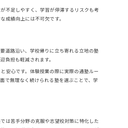
理が不足しやすく、学習が停滞するリスクも考
的な成績向上には不可欠です。
主要道路沿い、学校帰りに立ち寄れる立地の塾
送迎負担も軽減されます。
くと安心です。体験授業の際に実際の通塾ルー
ス面で無理なく続けられる塾を選ぶことで、学
塾では苦手分野の克服や志望校対策に特化した