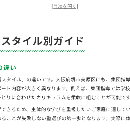
自学型塾が向いている子どもの傾向
通いやすい塾のアクセスや立地の見極め方
塾の学習形態が成績向上に与える影響
子どものタイプ別に合う塾選びの秘訣
習スタイル別ガイド
性格や学力別に最適な塾の選び方
受け身な子どもに合う塾の特徴とは
自走型の子どもが伸びる塾の条件を解説
の違い
塾で苦手科目を克服するサポート体制
習スタイル」の違いです。大阪府堺市美原区にも、集団指
塾の講師が子どものやる気を引き出す工夫
ポート内容が大きく異なります。例えば、集団指導では学
塾と公文どちらが美原区でおすすめか徹底検証
ひとりに合わせたカリキュラムを柔軟に組むことが可能で
塾と公文の学習法の違いを比較する
習できるため、主体的な学びを重視したいご家庭に適して
費用対効果から見る塾と公文の選び方
めることが失敗しない塾選びの第一歩となります。実際に
塾と公文のどちらが漢字学習に強いか